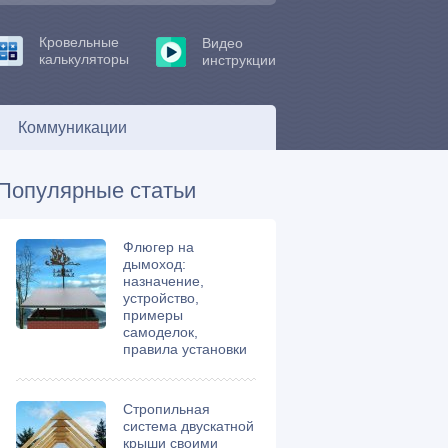
Кровельные
Видео
калькуляторы
инструкции
Коммуникации
Популярные статьи
Флюгер на
дымоход:
назначение,
устройство,
примеры
самоделок,
правила установки
Стропильная
система двускатной
крыши своими