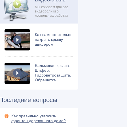
Мы собраем для вас
видеоролики о
кровельных работах
Как самостоятельно
накрыть крышу
шифером
Вальмовая крыша.
Шифер.
Гидроветрозащита.
Обрешетка.
Последние вопросы
Как правильно утеплить
фронтон деревянного дома?