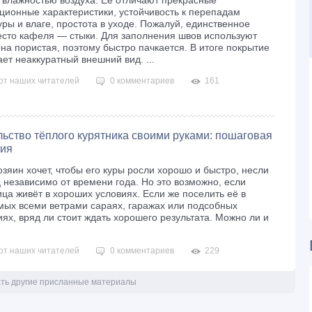
 влажностью воздуха. Её отличают прекрасные
ционные характеристики, устойчивость к перепадам
ры и влаге, простота в уходе. Пожалуй, единственное
есто кафеля ― стыки. Для заполнения швов используют
Она пористая, поэтому быстро пачкается. В итоге покрытие
ет неаккуратный внешний вид. ...
от наших читателей
0 комментариев
161
ьство тёплого курятника своими руками: пошаговая
ция
зяин хочет, чтобы его куры росли хорошо и быстро, несли
 независимо от времени года. Но это возможно, если
ица живёт в хороших условиях. Если же поселить её в
мых всеми ветрами сараях, гаражах или подсобных
х, вряд ли стоит ждать хорошего результата. Можно ли и
от наших читателей
0 комментариев
229
ть другие присланные материалы