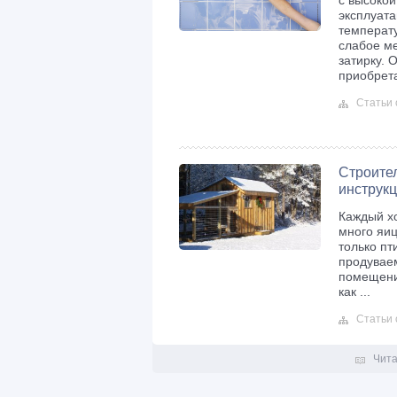
с высокой
эксплуата
температу
слабое м
затирку. 
приобрета
Статьи 
Строител
инструк
Каждый хо
много яиц
только пт
продувае
помещения
как ...
Статьи 
Чита