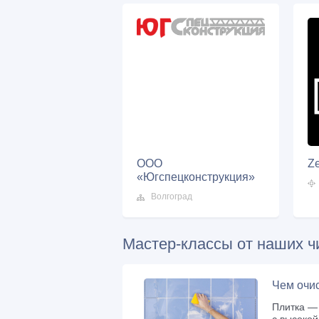
ООО
Ze
«Югспецконструкция»
Волгоград
Мастер-классы от наших ч
Чем очи
Плитка ―