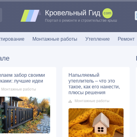
Кровельный Гид
Портал о ремонте и строительстве крыш
тирование
Монтажные работы
Утепление
Ремонт
але
елаем забор своими
Напыляемый
уками: лучшие идеи
утеплитель – что это
такое, как его нанести,
Монтажные работы
плюсы решения
Монтажные работы