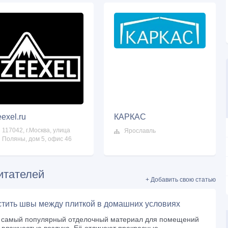
exel.ru
КАРКАС
117042, г.Москва, улица
Ярославль
Поляны, дом 5, офис 46
итателей
+ Добавить свою статью
стить швы между плиткой в домашних условиях
 самый популярный отделочный материал для помещений