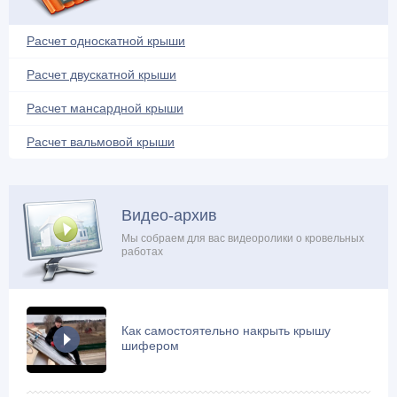
Нестандартные решения (14)
Расчет односкатной крыши
Обрешетка (4)
Расчет двускатной крыши
Обустройство балкона (4)
Односкатная крыша (16)
Расчет мансардной крыши
Ондулин (7)
Расчет вальмовой крыши
Плоская крыша (13)
Поликарбонат (5)
Проектирование и расчеты (10)
Видео-архив
Профнастил (18)
Мы собраем для вас видеоролики о кровельных
работах
Ремонтные работы (21)
Системы обогрева (3)
Снегозадержатели (8)
Как самостоятельно накрыть крышу
Софиты и свесы (1)
шифером
Строй-материалы (8)