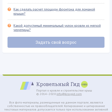
Фронтон крыши
Как сделать расчет площади фронтона для ломаной
Хозяйственные постройки
крыши?
Четырехскатная крыша
Какой допустимый минимальный уклон кровли из мягкой
Шифер и его разновидности
черепицы?
Задать свой вопрос
Кровельный Гид
Портал о кровле и строительстве крыш
© 2014–2020
info@krovgid.com
Все фото-материалы, размещенные на данном портале, являются
собственностью их правообладателей. Копирование и цитирование
текстовых материалов допускается только при использовании активной