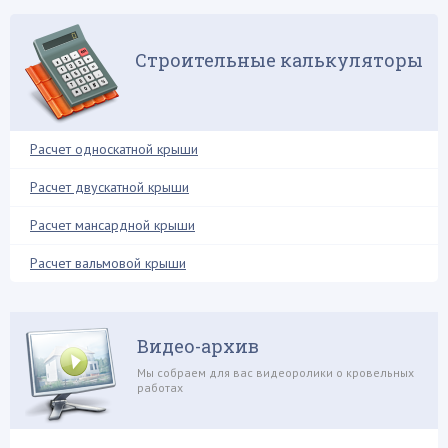
Кровельная лестница
Кровельный пирог
Строительные калькуляторы
Мансарда и чердак
Межэтажное перекрытие
Металлопрофиль
Расчет односкатной крыши
Металлочерепица
Расчет двускатной крыши
Молниезащита
Расчет мансардной крыши
Мягкая кровля
Натуральная кровля
Расчет вальмовой крыши
Нестандартные решения
Обрешетка
Видео-архив
Обустройство балкона
Мы собраем для вас видеоролики о кровельных
Односкатная крыша
работах
Ондулин
Плоская крыша