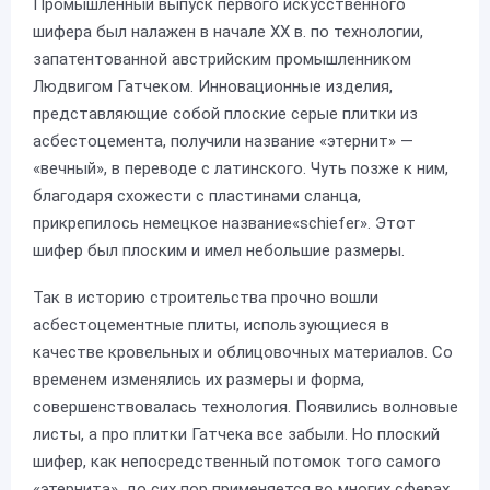
Промышленный выпуск первого искусственного
шифера был налажен в начале XX в. по технологии,
запатентованной австрийским промышленником
Людвигом Гатчеком. Инновационные изделия,
представляющие собой плоские серые плитки из
асбестоцемента, получили название «этернит» —
«вечный», в переводе с латинского. Чуть позже к ним,
благодаря схожести с пластинами сланца,
прикрепилось немецкое название«schiefer». Этот
шифер был плоским и имел небольшие размеры.
Так в историю строительства прочно вошли
асбестоцементные плиты, использующиеся в
качестве кровельных и облицовочных материалов. Со
временем изменялись их размеры и форма,
совершенствовалась технология. Появились волновые
листы, а про плитки Гатчека все забыли. Но плоский
шифер, как непосредственный потомок того самого
«этернита», до сих пор применяется во многих сферах