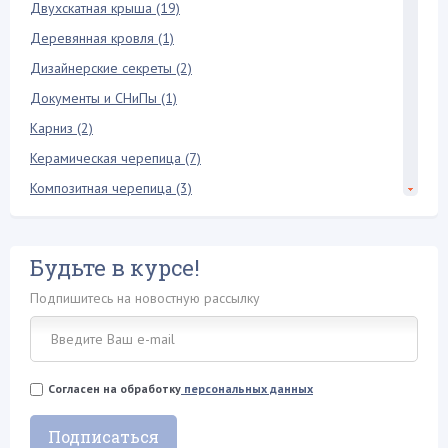
Двухскатная крыша (19)
Деревянная кровля (1)
Дизайнерские секреты (2)
Документы и СНиПы (1)
Карниз (2)
Керамическая черепица (7)
Композитная черепица (3)
Конек крыши (6)
Кровельная лестница (2)
Будьте в курсе!
Кровельный пирог (3)
Подпишитесь на новостную рассылку
Мансарда и чердак (18)
Межэтажное перекрытие (3)
Металлопрофиль (2)
Согласен на обработку
персональных данных
Металлочерепица (17)
Молниезащита (1)