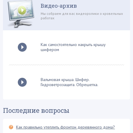
Строй-материалы (7)
Видео-архив
Стропильная система (36)
Мы собраем для вас видеоролики о кровельных
работах
Сэндвич панели (1)
Теплоизоляционные работы (28)
Терраса на крыше (2)
Как самостоятельно накрыть крышу
Устройство дымохода (12)
шифером
Фальцевая кровля (3)
Флюгер (2)
Фронтон крыши (12)
Вальмовая крыша. Шифер.
Хозяйственные постройки (10)
Гидроветрозащита. Обрешетка.
Четырехскатная крыша (8)
Шифер и его разновидности (15)
Последние вопросы
Как правильно утеплить фронтон деревянного дома?