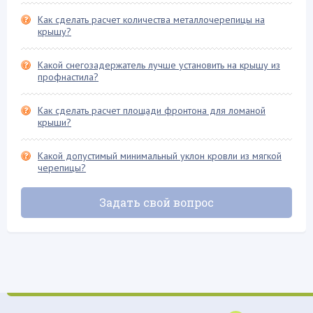
Как сделать расчет количества металлочерепицы на
крышу?
Какой снегозадержатель лучше установить на крышу из
профнастила?
Как сделать расчет площади фронтона для ломаной
крыши?
Какой допустимый минимальный уклон кровли из мягкой
черепицы?
Задать свой вопрос