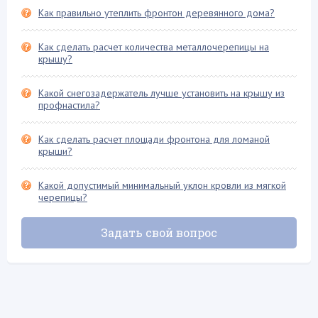
Как правильно утеплить фронтон деревянного дома?
Теплоизоляционные работы
Терраса на крыше
Как сделать расчет количества металлочерепицы на
крышу?
Устройство дымохода
Фальцевая кровля
Какой снегозадержатель лучше установить на крышу из
профнастила?
Флюгер
Фронтон крыши
Как сделать расчет площади фронтона для ломаной
Хозяйственные постройки
крыши?
Четырехскатная крыша
Какой допустимый минимальный уклон кровли из мягкой
Шифер и его разновидности
черепицы?
Задать свой вопрос