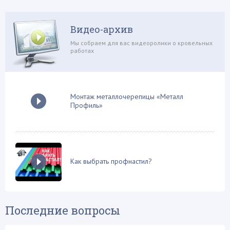
Обрешетка
Видео-архив
Обустройство балкона
Мы собраем для вас видеоролики о кровельных
Односкатная крыша
работах
Ондулин
Плоская крыша
Поликарбонат
Монтаж металлочерепицы «Металл
Профиль»
Проектирование и расчеты
Профнастил
Ремонтные работы
Системы обогрева
Как выбрать профнастил?
Снегозадержатели
Софиты и свесы
Строй-материалы
Последние вопросы
Стропильная система
Сэндвич панели