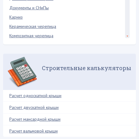
Документы и СНиПы
Карниз
Керамическая черепица
Композитная черепица
Конек крыши
Кровельная лестница
Кровельный пирог
Строительные калькуляторы
Мансарда и чердак
Межэтажное перекрытие
Металлопрофиль
Расчет односкатной крыши
Металлочерепица
Расчет двускатной крыши
Молниезащита
Расчет мансардной крыши
Мягкая кровля
Натуральная кровля
Расчет вальмовой крыши
Нестандартные решения