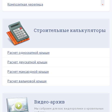
Композитная черепица
Конек крыши
Кровельная лестница
Кровельный пирог
Строительные калькуляторы
Мансарда и чердак
Межэтажное перекрытие
Металлопрофиль
Расчет односкатной крыши
Металлочерепица
Расчет двускатной крыши
Молниезащита
Расчет мансардной крыши
Мягкая кровля
Натуральная кровля
Расчет вальмовой крыши
Нестандартные решения
Обрешетка
Видео-архив
Обустройство балкона
Мы собраем для вас видеоролики о кровельных
Односкатная крыша