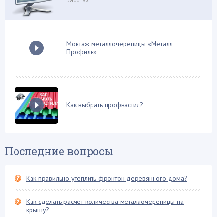
работах
Ондулин
Плоская крыша
Поликарбонат
Монтаж металлочерепицы «Металл
Профиль»
Проектирование и расчеты
Профнастил
Ремонтные работы
Системы обогрева
Как выбрать профнастил?
Снегозадержатели
Софиты и свесы
Строй-материалы
Последние вопросы
Стропильная система
Сэндвич панели
Как правильно утеплить фронтон деревянного дома?
Теплоизоляционные работы
Терраса на крыше
Как сделать расчет количества металлочерепицы на
крышу?
Устройство дымохода