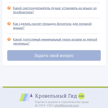
Фальцевая кровля
Какой снегозадержатель лучше установить на крышу из
профнастила?
Флюгер
Фронтон крыши
Как сделать расчет площади фронтона для ломаной
Хозяйственные постройки
крыши?
Четырехскатная крыша
Какой допустимый минимальный уклон кровли из мягкой
Шифер и его разновидности
черепицы?
Задать свой вопрос
Кровельный Гид
Портал о кровле и строительстве крыш
© 2014–2021
info@krovgid.com