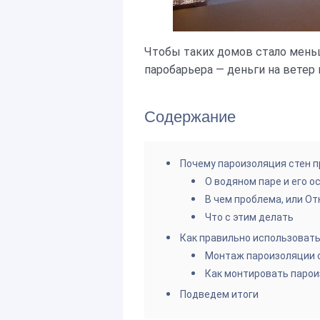
Чтобы таких домов стало меньш
паробарьера — деньги на ветер 
Содержание
Почему пароизоляция стен п
О водяном паре и его о
В чем проблема, или От
Что с этим делать
Как правильно использовать
Монтаж пароизоляции с
Как монтировать парои
Подведем итоги