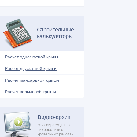
Металлочерепица (17)
Молниезащита (1)
Мягкая кровля (26)
Строительные
Натуральная кровля (4)
калькуляторы
Нестандартные решения (14)
Обрешетка (4)
Расчет односкатной крыши
Обустройство балкона (4)
Расчет двускатной крыши
Односкатная крыша (16)
Ондулин (7)
Расчет мансардной крыши
Плоская крыша (13)
Расчет вальмовой крыши
Поликарбонат (5)
Проектирование и расчеты (10)
Профнастил (18)
Видео-архив
Ремонтные работы (21)
Мы собраем для вас
видеоролики о
Системы обогрева (3)
кровельных работах