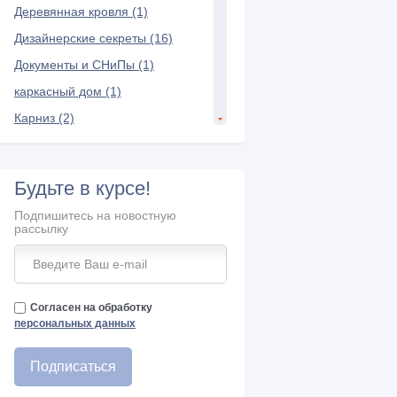
Деревянная кровля (1)
Дизайнерские секреты (16)
Документы и СНиПы (1)
каркасный дом (1)
Карниз (2)
Керамическая черепица (7)
Композитная черепица (3)
Будьте в курсе!
Конек крыши (6)
Подпишитесь на новостную
Кровельная лестница (2)
рассылку
кровельные материалы (10)
Кровельный пирог (3)
Кровля (1)
Согласен на обработку
персональных данных
Мансарда и чердак (22)
Межэтажное перекрытие (3)
Металлопрофиль (2)