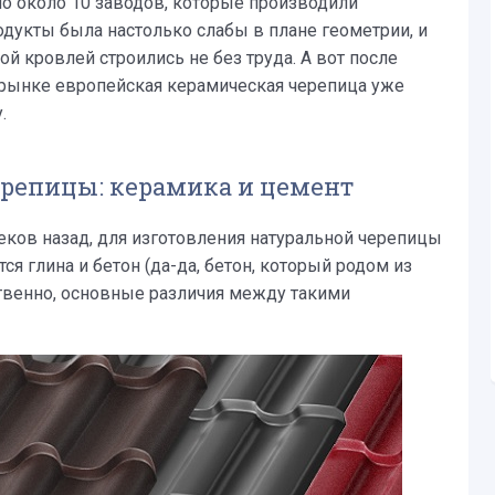
о около 10 заводов, которые производили
одукты была настолько слабы в плане геометрии, и
кой кровлей строились не без труда. А вот после
 рынке европейская керамическая черепица уже
.
репицы: керамика и цемент
веков назад, для изготовления натуральной черепицы
ся глина и бетон (да-да, бетон, который родом из
ственно, основные различия между такими