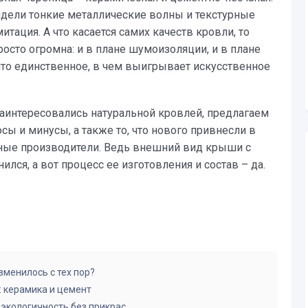
дели тонкие металлические волны и текстурные
итация. А что касается самих качеств кровли, то
осто огромна: и в плане шумоизоляции, и в плане
что единственное, в чем выигрывает искусственное
заинтересовались натуральной кровлей, предлагаем
сы и минусы, а также то, что нового привнесли в
ые производители. Ведь внешний вид крыши с
лся, а вот процесс ее изготовления и состав – да.
зменилось с тех пор?
 керамика и цемент
 экологичность без прикрас