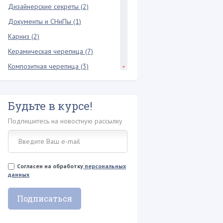
Дизайнерские секреты (2)
Документы и СНиПы (1)
Карниз (2)
Керамическая черепица (7)
Композитная черепица (3)
Конек крыши (6)
Кровельная лестница (2)
Будьте в курсе!
Кровельный пирог (3)
Подпишитесь на новостную рассылку
Мансарда и чердак (18)
Межэтажное перекрытие (3)
Металлопрофиль (2)
Согласен на обработку
персональных
Металлочерепица (17)
данных
Молниезащита (1)
Мягкая кровля (24)
Натуральная кровля (3)