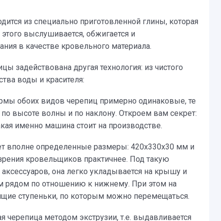
дится из специально приготовленной глины, которая
 этого выслушивается, обжигается и
ания в качестве кровельного материала.
цы задействована другая технология: из чистого
тва воды и красителя:
рмы обоих видов черепиц примерно одинаковые, те
по высоте волны и по наклону. Откроем вам секрет:
акая именно машина стоит на производстве.
ет вполне определенные размеры: 420х330х30 мм и
 зрения кровельщиков практичнее. Под такую
 аксессуаров, она легко укладывается на крышу и
м рядом по отношению к нижнему. При этом на
ящие ступеньки, по которым можно перемещаться.
я черепица методом экструзии, т.е. выдавливается