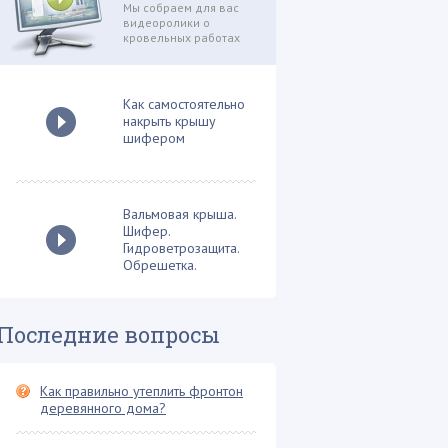
Мы собраем для вас
Сэндвич панели (1)
видеоролики о
кровельных работах
Теплоизоляционные работы (28)
Терраса на крыше (2)
Как самостоятельно
Устройство дымохода (12)
накрыть крышу
Фальцевая кровля (3)
шифером
Флюгер (2)
Фронтон крыши (12)
Вальмовая крыша.
Хозяйственные постройки (10)
Шифер.
Гидроветрозащита.
Четырехскатная крыша (8)
Обрешетка.
Шифер и его разновидности (15)
Последние вопросы
Как правильно утеплить фронтон
деревянного дома?