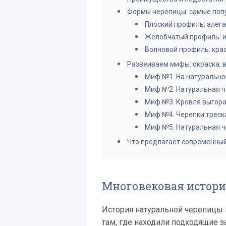
Формы черепицы: самые поп
Плоский профиль: элега
Желобчатый профиль: и
Волновой профиль: кра
Развеиваем мифы: окраска, в
Миф №1. На натурально
Миф №2. Натуральная ч
Миф №3. Кровля выгора
Миф №4. Черепки треск
Миф №5. Натуральная ч
Что предлагает современны
Многовековая история
История натуральной черепицы 
там, где находили подходящие 