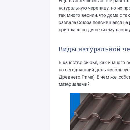
Еще в Советском Союзе работал
натуральную черепицу, но их пр
так много весили, что дома с та
развала Союза появившаяся на
пришлась по душе всему народу
Виды натуральной че
В качестве сырья, как и много 
по сегодняшний день использует
Древнего Рима). В чем же, соб
материалами?