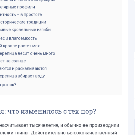
улярные профили
нтность – в простоте
сторические традиции
сивые кровельные изгибы
ес и влагоемкость
й кровле растет мох
ерепица весит очень много
ет на солнце
аются и раскалываются
ерепица вбирает воду
й рынок?
: что изменилось с тех пор?
насчитывает тысячелетия, и обычно ее производили
залежи глины. Действительно высококачественный