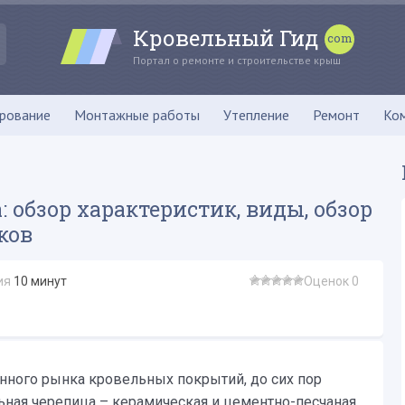
Кровельный Гид
Портал о ремонте и строительстве крыш
рование
Монтажные работы
Утепление
Ремонт
Ко
 обзор характеристик, виды, обзор
ков
ия
10
минут
Оценок 0
енного рынка кровельных покрытий, до сих пор
ьная черепица – керамическая и цементно-песчаная.