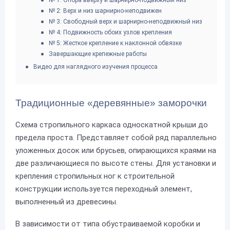
№ 1: Опора вверху и шарнирно-подвижный низ
№ 2: Верх и низ шарнирно-неподвижен
№ 3: Свободный верх и шарнирно-неподвижный низ
№ 4: Подвижность обоих узлов крепления
№ 5: Жесткое крепление к наклонной обвязке
Завершающие крепежные работы
Видео для наглядного изучения процесса
Традиционные «деревянные» заморочки
Схема стропильного каркаса односкатной крыши до
предела проста. Представляет собой ряд параллельно
уложенных досок или брусьев, опирающихся краями на
две различающиеся по высоте стены. Для установки и
крепления стропильных ног к строительной
конструкции используется переходный элемент,
выполненный из древесины.
В зависимости от типа обустраиваемой коробки и