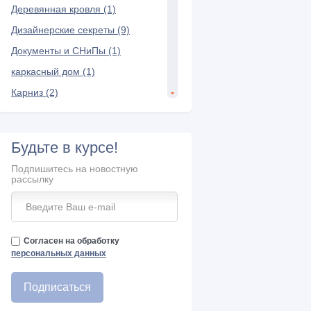
Деревянная кровля (1)
Дизайнерские секреты (9)
Документы и СНиПы (1)
каркасный дом (1)
Карниз (2)
Керамическая черепица (7)
Композитная черепица (3)
Будьте в курсе!
Конек крыши (6)
Подпишитесь на новостную
Кровельная лестница (2)
рассылку
кровельные материалы (5)
Кровельный пирог (3)
Кровля (1)
Согласен на обработку
персональных данных
Мансарда и чердак (21)
Межэтажное перекрытие (3)
Металлопрофиль (2)