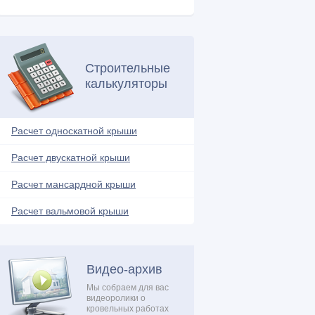
Металлочерепица (17)
Молниезащита (1)
Мягкая кровля (25)
Строительные
Натуральная кровля (4)
калькуляторы
Нестандартные решения (13)
Обрешетка (4)
Расчет односкатной крыши
Обустройство балкона (4)
Расчет двускатной крыши
Односкатная крыша (16)
Ондулин (7)
Расчет мансардной крыши
Плоская крыша (13)
Расчет вальмовой крыши
Поликарбонат (5)
Проектирование и расчеты (9)
Профнастил (18)
Видео-архив
Ремонтные работы (17)
Мы собраем для вас
видеоролики о
Системы обогрева (3)
кровельных работах