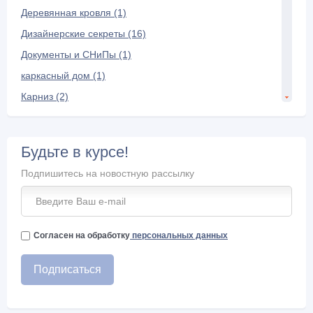
Деревянная кровля (1)
Дизайнерские секреты (16)
Документы и СНиПы (1)
каркасный дом (1)
Карниз (2)
Керамическая черепица (7)
Композитная черепица (3)
Будьте в курсе!
Конек крыши (6)
Подпишитесь на новостную рассылку
Кровельная лестница (2)
кровельные материалы (10)
Кровельный пирог (3)
Согласен на обработку
персональных данных
Кровля (1)
Мансарда и чердак (22)
Межэтажное перекрытие (3)
Металлопрофиль (2)