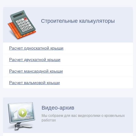
Металлочерепица (17)
Молниезащита (1)
Строительные калькуляторы
Мягкая кровля (26)
Натуральная кровля (4)
Нестандартные решения (14)
Расчет односкатной крыши
Обрешетка (4)
Расчет двускатной крыши
Обустройство балкона (4)
Односкатная крыша (16)
Расчет мансардной крыши
Ондулин (7)
Расчет вальмовой крыши
Плоская крыша (13)
Поликарбонат (5)
Проектирование и расчеты (10)
Видео-архив
Профнастил (18)
Мы собраем для вас видеоролики о кровельных
работах
Ремонтные работы (21)
Системы обогрева (3)