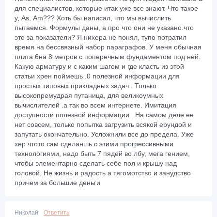
для специалистов, которые итак уже все знают. Что такое
у, Аs, Аm??? Хоть бы написал, что мы вычислить
пытаемся. Формулы даны, а про что они не указано.что
это за показатели? Я нихера не понял, тупо потратил
время на бессвязный набор параграфов. У меня обычная
плита 6на 8 метров с поперечным фундаментом под ней.
Какую арматуру и с каким шагом и где класть из этой
статьи хрен поймешь .0 полезной информации для
простых типовых прикладных задач . Только
высокопремудрая путаница, для великоумных
вычислителей .а так во всем интернете. Имитация
доступности полезной информации . На самом деле ее
нет совсем, только попытка загрузить всякой ерундой и
запутать окончательно. Усложнили все до предела. Уже
хер чтото сам сделаншь с этими прогрессивными
технологиями, надо быть 7 пядей во лбу, мега гением,
чтобы элементарно сделать себе пол и крышу над
головой. Не жизнь и радость а тягомотство и занудство
причем за большие деньги
Николай
Ответить