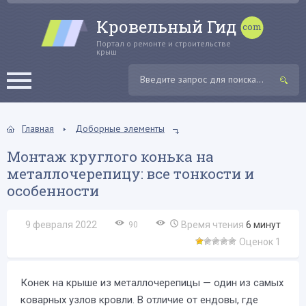
Кровельный Гид
Портал о ремонте и строительстве
крыш
Главная
Доборные элементы
Монтаж круглого конька на
металлочерепицу: все тонкости и
особенности
9 февраля 2022
Время чтения
6
минут
90
Оценок 1
Конек на крыше из металлочерепицы — один из самых
коварных узлов кровли. В отличие от ендовы, где