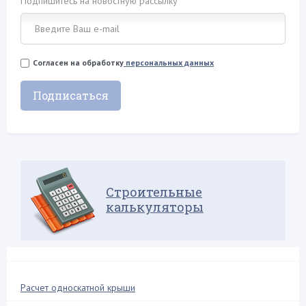
Подпишитесь на новостную рассылку
Мансарда и чердак (18)
Межэтажное перекрытие (3)
Металлопрофиль (2)
Согласен на обработку
персональных данных
Металлочерепица (17)
Молниезащита (1)
Мягкая кровля (24)
Натуральная кровля (3)
Нестандартные решения (6)
Обрешетка (4)
Строительные
Обустройство балкона (4)
калькуляторы
Односкатная крыша (16)
Ондулин (7)
Плоская крыша (13)
Поликарбонат (5)
Расчет односкатной крыши
Проектирование и расчеты (9)