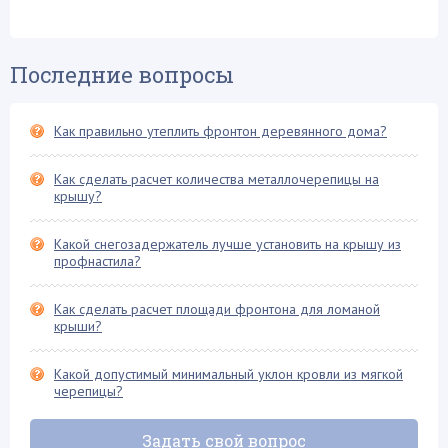
Четырехскатная крыша (8)
Шифер и его разновидности (15)
Последние вопросы
Как правильно утеплить фронтон деревянного дома?
Как сделать расчет количества металлочерепицы на
крышу?
Какой снегозадержатель лучше установить на крышу из
профнастила?
Как сделать расчет площади фронтона для ломаной
крыши?
Какой допустимый минимальный уклон кровли из мягкой
черепицы?
Задать свой вопрос