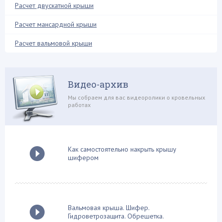
Расчет двускатной крыши
Профнастил (18)
Ремонтные работы (13)
Расчет мансардной крыши
Системы обогрева (2)
Расчет вальмовой крыши
Снегозадержатели (8)
Софиты и свесы (1)
Строй-материалы (7)
Видео-архив
Стропильная система (36)
Мы собраем для вас видеоролики о кровельных
работах
Сэндвич панели (1)
Теплоизоляционные работы (28)
Терраса на крыше (2)
Как самостоятельно накрыть крышу
Устройство дымохода (12)
шифером
Фальцевая кровля (3)
Флюгер (2)
Фронтон крыши (12)
Вальмовая крыша. Шифер.
Хозяйственные постройки (10)
Гидроветрозащита. Обрешетка.