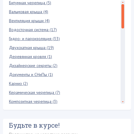
Битумная черепица (5)
Вальмовая крыша (4)
Вентиляция крыши (4)
Водосточная система (17)
Гидро- и пароизоляция (33)
Двухскатная крыша (19)
Деревянная кровля (1)
Дизайнерские секреты (2)
Документы и СНиПы (1)
Карниз (2)
Керамическая черепица (7)
Композитная черепица (3)
Конек крыши (6)
Кровельная лестница (2)
Будьте в курсе!
Кровельный пирог (3)