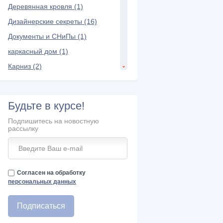
Деревянная кровля (1)
Дизайнерские секреты (16)
Документы и СНиПы (1)
каркасный дом (1)
Карниз (2)
Керамическая черепица (7)
Композитная черепица (3)
Будьте в курсе!
Конек крыши (6)
Подпишитесь на новостную
Кровельная лестница (2)
рассылку
кровельные материалы (10)
Кровельный пирог (3)
Кровля (1)
Согласен на обработку
персональных данных
Мансарда и чердак (22)
Межэтажное перекрытие (3)
Металлопрофиль (2)