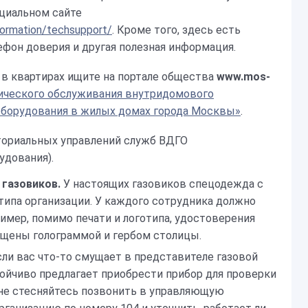
циальном сайте
formation/techsupport/
. Кроме того, здесь есть
ефон доверия и другая полезная информация.
 в квартирах ищите на портале общества
www.mos-
ического обслуживания внутридомового
 оборудования в жилых домах города Москвы»
.
ториальных управлений служб ВДГО
удования).
 газовиков.
У настоящих газовиков спецодежда с
отипа организации. У каждого сотрудника должно
имер, помимо печати и логотипа, удостоверения
ащены голограммой и гербом столицы.
сли вас что-то смущает в представителе газовой
тойчиво предлагает приобрести прибор для проверки
— не стесняйтесь позвонить в управляющую