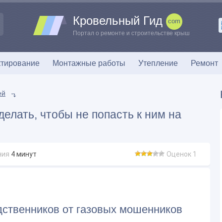
Кровельный Гид
Портал о ремонте и строительстве крыш
тирование
Монтажные работы
Утепление
Ремонт
ей
елать, чтобы не попасть к ним на
ния
4
минут
Оценок 1
дственников от газовых мошенников