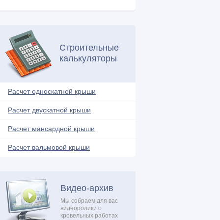
Металлочерепица (17)
Молниезащита (1)
Мягкая кровля (26)
Строительные
Натуральная кровля (4)
калькуляторы
Нестандартные решения (14)
Обрешетка (4)
Расчет односкатной крыши
Обустройство балкона (4)
Расчет двускатной крыши
Односкатная крыша (16)
Ондулин (7)
Расчет мансардной крыши
Плоская крыша (13)
Расчет вальмовой крыши
Поликарбонат (5)
Проектирование и расчеты (10)
Профнастил (18)
Видео-архив
Ремонтные работы (21)
Мы собраем для вас
видеоролики о
Системы обогрева (3)
кровельных работах