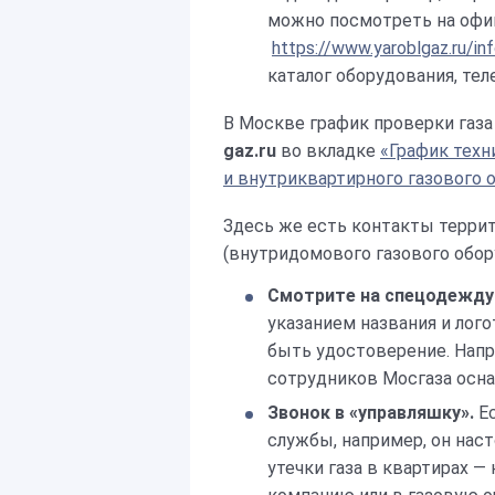
можно посмотреть на офи
https://www.yaroblgaz.ru/in
каталог оборудования, тел
В Москве график проверки газа
gaz.ru
во вкладке
«График техн
и внутриквартирного газового
Здесь же есть контакты терри
(внутридомового газового обор
Смотрите на спецодежду
указанием названия и лог
быть удостоверение. Напр
сотрудников Мосгаза осн
Звонок в «управляшку».
Е
службы, например, он нас
утечки газа в квартирах 