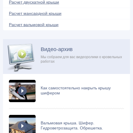
Расчет двускатной крыши
Обустройство балкона (4)
Односкатная крыша (16)
Расчет мансардной крыши
Ондулин (7)
Расчет вальмовой крыши
Плоская крыша (13)
Поликарбонат (5)
Проектирование и расчеты (10)
Видео-архив
Профнастил (18)
Мы собраем для вас видеоролики о кровельных
работах
Ремонтные работы (21)
Системы обогрева (3)
Снегозадержатели (8)
Как самостоятельно накрыть крышу
Софиты и свесы (1)
шифером
Строй-материалы (8)
Стропильная система (36)
Сэндвич панели (1)
Вальмовая крыша. Шифер.
Теплоизоляционные работы (31)
Гидроветрозащита. Обрешетка.