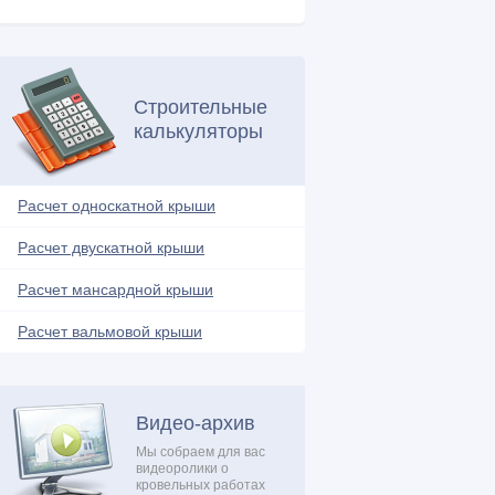
Металлочерепица (17)
Молниезащита (1)
Мягкая кровля (26)
Строительные
Натуральная кровля (4)
калькуляторы
Нестандартные решения (14)
Обрешетка (4)
Расчет односкатной крыши
Обустройство балкона (4)
Расчет двускатной крыши
Односкатная крыша (16)
Ондулин (7)
Расчет мансардной крыши
Плоская крыша (13)
Расчет вальмовой крыши
Поликарбонат (5)
Проектирование и расчеты (10)
Профнастил (18)
Видео-архив
Ремонтные работы (21)
Мы собраем для вас
видеоролики о
Системы обогрева (3)
кровельных работах