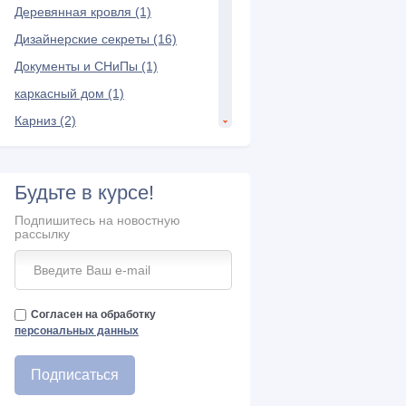
Деревянная кровля (1)
Дизайнерские секреты (16)
Документы и СНиПы (1)
каркасный дом (1)
Карниз (2)
Керамическая черепица (7)
Композитная черепица (3)
Будьте в курсе!
Конек крыши (6)
Подпишитесь на новостную
Кровельная лестница (2)
рассылку
кровельные материалы (10)
Кровельный пирог (3)
Кровля (1)
Согласен на обработку
персональных данных
Мансарда и чердак (22)
Межэтажное перекрытие (3)
Металлопрофиль (2)