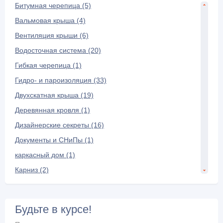
Битумная черепица (5)
Вальмовая крыша (4)
Вентиляция крыши (6)
Водосточная система (20)
Гибкая черепица (1)
Гидро- и пароизоляция (33)
Двухскатная крыша (19)
Деревянная кровля (1)
Дизайнерские секреты (16)
Документы и СНиПы (1)
каркасный дом (1)
Карниз (2)
Керамическая черепица (7)
Композитная черепица (3)
Будьте в курсе!
Конек крыши (6)