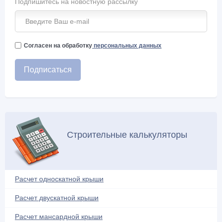
Подпишитесь на новостную рассылку
Кровельная лестница (2)
кровельные материалы (10)
Кровельный пирог (3)
Согласен на обработку
персональных данных
Кровля (1)
Мансарда и чердак (22)
Межэтажное перекрытие (3)
Металлопрофиль (2)
Металлочерепица (17)
Молниезащита (1)
Строительные калькуляторы
Мягкая кровля (26)
Натуральная кровля (4)
Нестандартные решения (14)
Расчет односкатной крыши
Обрешетка (4)
Расчет двускатной крыши
Обустройство балкона (4)
Односкатная крыша (16)
Расчет мансардной крыши