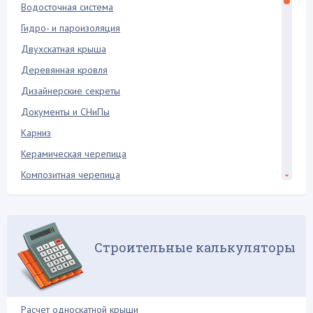
Водосточная система
Гидро- и пароизоляция
Двухскатная крыша
Деревянная кровля
Дизайнерские секреты
Документы и СНиПы
Карниз
Керамическая черепица
Композитная черепица
Конек крыши
Кровельная лестница
Кровельный пирог
Строительные калькуляторы
Мансарда и чердак
Межэтажное перекрытие
Металлопрофиль
Расчет односкатной крыши