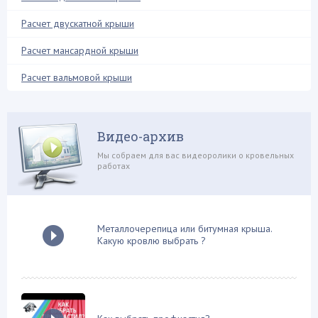
Металлочерепица
Расчет двускатной крыши
Молниезащита
Расчет мансардной крыши
Мягкая кровля
Натуральная кровля
Расчет вальмовой крыши
Нестандартные решения
Обрешетка
Видео-архив
Обустройство балкона
Мы собраем для вас видеоролики о кровельных
Односкатная крыша
работах
Ондулин
Плоская крыша
Поликарбонат
Металлочерепица или битумная крыша.
Какую кровлю выбрать ?
Проектирование и расчеты
Профнастил
Ремонтные работы
Системы обогрева