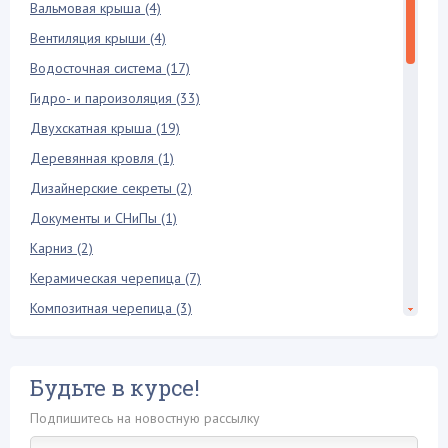
Вальмовая крыша (4)
Вентиляция крыши (4)
Водосточная система (17)
Гидро- и пароизоляция (33)
Двухскатная крыша (19)
Деревянная кровля (1)
Дизайнерские секреты (2)
Документы и СНиПы (1)
Карниз (2)
Керамическая черепица (7)
Композитная черепица (3)
Конек крыши (6)
Кровельная лестница (2)
Будьте в курсе!
Кровельный пирог (3)
Подпишитесь на новостную рассылку
Мансарда и чердак (18)