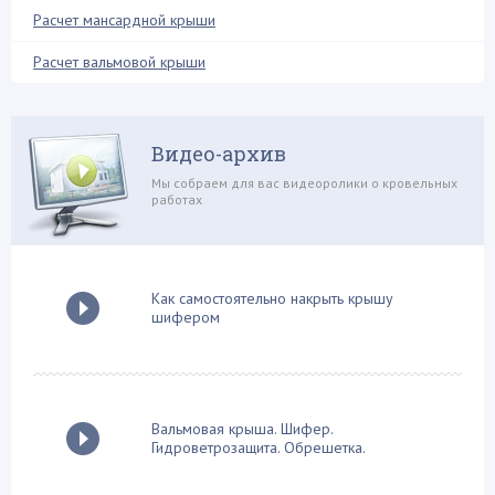
Ремонтные работы (13)
Расчет мансардной крыши
Системы обогрева (2)
Расчет вальмовой крыши
Снегозадержатели (8)
Софиты и свесы (1)
Строй-материалы (7)
Видео-архив
Стропильная система (36)
Мы собраем для вас видеоролики о кровельных
работах
Сэндвич панели (1)
Теплоизоляционные работы (28)
Терраса на крыше (2)
Как самостоятельно накрыть крышу
Устройство дымохода (12)
шифером
Фальцевая кровля (3)
Флюгер (2)
Фронтон крыши (12)
Вальмовая крыша. Шифер.
Хозяйственные постройки (10)
Гидроветрозащита. Обрешетка.
Четырехскатная крыша (8)